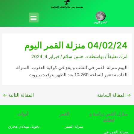
خطي
مؤسسة حسن سلام الفلكية الإسلامية
لى
Menu
لمحتوى
القمر اليوم
04/02/24 منزلة القمر اليوم
اترك تعليقاً
/ بواسطة
د. حسن سلام
/
فبراير 4, 2024
اليوم منزلة القمر في القلب و يقع في كوكبة العقرب. المنزلة
القادمة تتغير الساعة 10:26P بعد الظهر بتوقيت بيروت
→
المقالة السابقة
المقالة التالية
←
منازل القمر دراسة و
القمر
أدوات
ابحاث
منزلة القمر
تحويل ميلادي هجري
منزلة القمر في