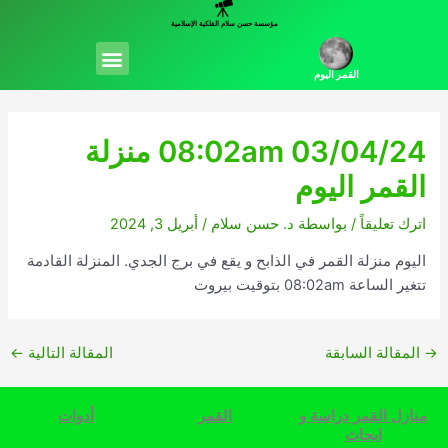
خطي
مؤسسة حسن سلام الفلكية الإسلامية
لى
Menu
لمحتوى
القمر اليوم
08:02am 03/04/24 منزلة
القمر اليوم
اترك تعليقاً
/ بواسطة
د. حسن سلام
/
أبريل 3, 2024
اليوم منزلة القمر في الذابح و يقع في برج الجدي. المنزلة القادمة
تتغير الساعة 08:02am بتوقيت بيروت
→
المقالة السابقة
المقالة التالية
←
منازل القمر دراسة و
القمر
أدوات
ابحاث