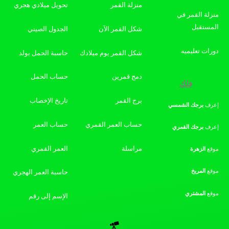
منزلة القمر
تحويل ميلادي هجري
منزلة القمر في
المستقبل
شكل القمر الآن
الجدول الصيني
دورات تعليميه
شكل القمر يوم ميلادك
حاسبة الحمل بولد
دمج قمرين
حساب الحمل
فلك
برج القمر
تاريخ الإخصاب
إعرف
برجك
الشمسي
حساب العمر القمري
حساب العمر
إعرف
برجك
القمري
مراسلة
العمر القمري
موقع
الزهرة
موقع
المريخ
حاسبة العمر الهجري
موقع
المشتري
الإسم إلى رقم