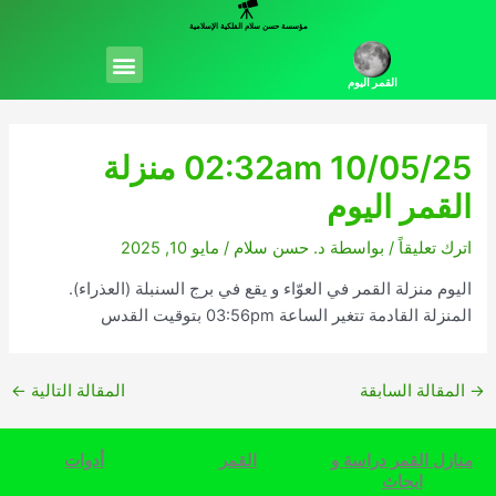
خطي
مؤسسة حسن سلام الفلكية الإسلامية
لى
Menu
لمحتوى
القمر اليوم
02:32am 10/05/25 منزلة
القمر اليوم
اترك تعليقاً
/ بواسطة
د. حسن سلام
/
مايو 10, 2025
اليوم منزلة القمر في العوّاء و يقع في برج السنبلة (العذراء).
المنزلة القادمة تتغير الساعة 03:56pm بتوقيت القدس
→
المقالة السابقة
المقالة التالية
←
منازل القمر دراسة و
القمر
أدوات
ابحاث