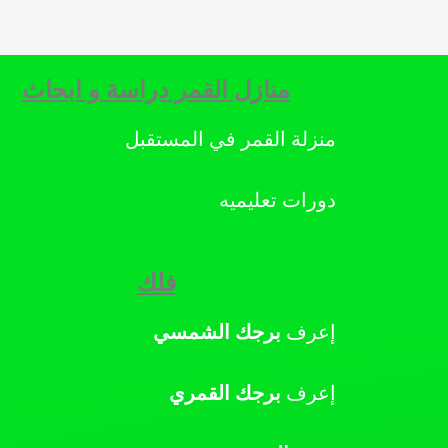
منازل القمر دراسة و ابحاث
منزلة القمر في المستقبل
دورات تعليميه
فلك
إعرف
برجك
الشمسي
إعرف
برجك
القمري