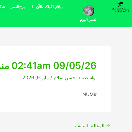
خطي
مواقع الكواكب الآن
برج القمر
شكل
مؤسسة حسن سلام
لى
الفلكية الإسلامية
لمحتوى
القمر اليوم
02:41am 09/05/26 منزلة القمر اليوم
بواسطة
د. حسن سلام
/
مايو 9, 2026
#NUM!
→
المقالة السابقة