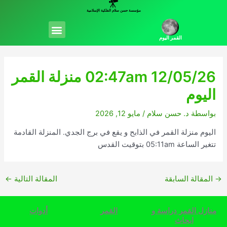
خطي
مؤسسة حسن سلام الفلكية الإسلامية
لى
Menu
لمحتوى
القمر اليوم
02:47am 12/05/26 منزلة القمر
اليوم
بواسطة
د. حسن سلام
/
مايو 12, 2026
اليوم منزلة القمر في الذابح و يقع في برج الجدي. المنزلة القادمة
تتغير الساعة 05:11am بتوقيت القدس
→
المقالة السابقة
المقالة التالية
←
منازل القمر دراسة و
القمر
أدوات
ابحاث