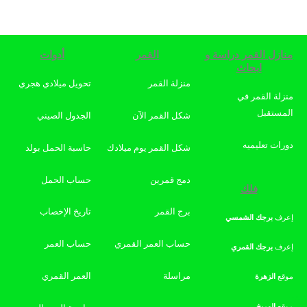
منازل القمر دراسة و
القمر
أدوات
ابحاث
منزلة القمر
تحويل ميلادي هجري
منزلة القمر في
المستقبل
شكل القمر الآن
الجدول الصيني
دورات تعليميه
شكل القمر يوم ميلادك
حاسبة الحمل بولد
دمج قمرين
حساب الحمل
فلك
برج القمر
تاريخ الإخصاب
إعرف
برجك
الشمسي
حساب العمر القمري
حساب العمر
إعرف
برجك
القمري
مراسلة
العمر القمري
موقع
الزهرة
موقع
المريخ