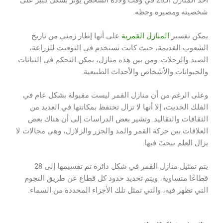
أحد المنازل الـ28 في وقت ولادة الشخص يؤثر بشكل كبير على
شخصيته ومصيره وحظه.
يمكن تفسير
المنازل القمرية
على أنها إطار زمني من تاريخ
الشعوب القديمة، حيث كانت تستخدم في التوقيت للزراعة،
الصيد والرحلات. ومن بين هذه منازل، يمكن التحكم في النباتات
والحيوانات والأشخاص والأحداث الطبيعية.
وعلى الرغم من أن منازل القمر ليست مقبولة بشكل عام في
الفلك الحديث، إلا أنها لا تزال تحتفظ بمكانتها في العديد من
الثقافات والتقاليد. وتشير بعض الدراسات إلى أن هناك بعض
العلاقات بين حركة القمر والمد والجزر والزلازل، وهي مجالات لا
يزال العلم يبحث فيها.
يتم تمثيل منازل القمر في شكل دائرة تم تقسيمها إلى 28
قطاعًا متساوية، ويتم تحديد حدود كل قطاع عن طريق النجوم
التي تظهر فيه، والتي تمثل تلك الأجزاء المحددة من السماء.