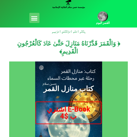
خطي
مؤسسة حسن سلام الفلكية الإسلامية
لى
Menu
لمحتوى
القمر اليوم
بِسۡمِ ٱللَّهِ ٱلرَّحۡمَٰنِ ٱلرَّحِيمِ
﴿ وَالْقَمَرَ قَدَّرْنَاهُ مَنَازِلَ حَتَّىٰ عَادَ كَالْعُرْجُونِ
الْقَدِيمِ﴾
كتاب منازل القمر
E-Book اشتري
ب $4