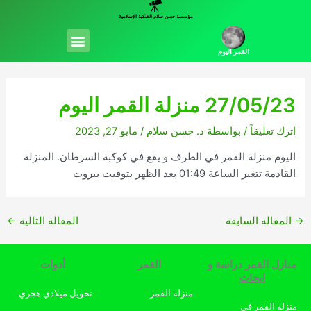
خطي
مؤسسة حسن سلام الفلكية الإسلامية
لى
Menu
لمحتوى
القمر اليوم
27/05/23 منزلة القمر اليوم
اترك تعليقاً
/ بواسطة
د. حسن سلام
/
مايو 27, 2023
اليوم منزلة القمر في الطرف و يقع في كوكبة السرطان. المنزلة
القادمة تتغير الساعة 01:49 بعد الظهر بتوقيت بيروت
→
المقالة السابقة
المقالة التالية
←
منازل القمر دراسة و
القمر
أدوات
ابحاث
منزلة القمر
تحويل ميلادي هجري
منزلة القمر في