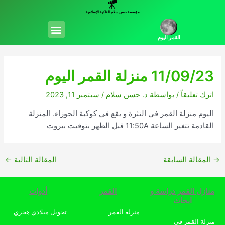
خطي
مؤسسة حسن سلام الفلكية الإسلامية
لى
Menu
لمحتوى
القمر اليوم
11/09/23 منزلة القمر اليوم
اترك تعليقاً
/ بواسطة
د. حسن سلام
/
سبتمبر 11, 2023
اليوم منزلة القمر في النثرة و يقع في كوكبة الجوزاء. المنزلة
القادمة تتغير الساعة 11:50A قبل الظهر بتوقيت بيروت
→
المقالة السابقة
المقالة التالية
←
منازل القمر دراسة و
القمر
أدوات
ابحاث
منزلة القمر
تحويل ميلادي هجري
منزلة القمر في