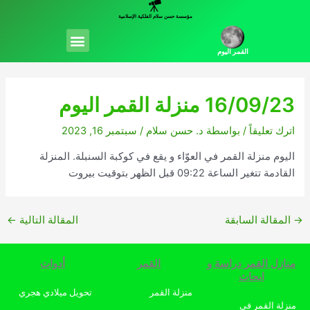
خطي
مؤسسة حسن سلام الفلكية الإسلامية
لى
Menu
لمحتوى
القمر اليوم
16/09/23 منزلة القمر اليوم
اترك تعليقاً
/ بواسطة
د. حسن سلام
/
سبتمبر 16, 2023
اليوم منزلة القمر في العوّاء و يقع في كوكبة السنبلة. المنزلة
القادمة تتغير الساعة 09:22 قبل الظهر بتوقيت بيروت
→
المقالة السابقة
المقالة التالية
←
منازل القمر دراسة و
القمر
أدوات
ابحاث
منزلة القمر
تحويل ميلادي هجري
منزلة القمر في