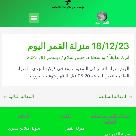
خطي
مؤسسة حسن سلام الفلكية الإسلامية
لى
Menu
لمحتوى
القمر اليوم
18/12/23 منزلة القمر اليوم
اترك تعليقاً
/ بواسطة
د. حسن سلام
/
ديسمبر 18, 2023
اليوم منزلة القمر في السعود و يقع في كوكبة الجدي. المنزلة
القادمة تتغير الساعة 05:20 قبل الظهر بتوقيت بيروت
→
المقالة السابقة
المقالة التالية
←
منازل القمر دراسة و
القمر
أدوات
ابحاث
منزلة القمر
تحويل ميلادي هجري
منزلة القمر في