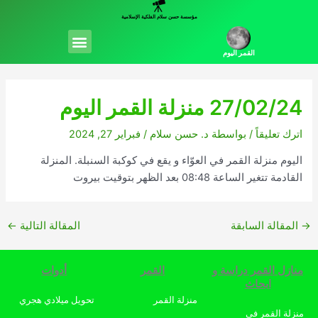
خطي
مؤسسة حسن سلام الفلكية الإسلامية
لى
Menu
لمحتوى
القمر اليوم
27/02/24 منزلة القمر اليوم
اترك تعليقاً
/ بواسطة
د. حسن سلام
/
فبراير 27, 2024
اليوم منزلة القمر في العوّاء و يقع في كوكبة السنبلة. المنزلة
القادمة تتغير الساعة 08:48 بعد الظهر بتوقيت بيروت
→
المقالة السابقة
المقالة التالية
←
منازل القمر دراسة و
القمر
أدوات
ابحاث
منزلة القمر
تحويل ميلادي هجري
منزلة القمر في