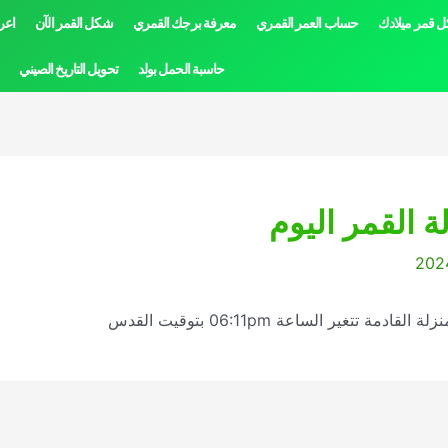
 قمر ميلادك
حساب العمر القمري
معرفة برجك القمري
شكل القمر الآن
اعر
حاسبة الحمل بولد
تحويل التاريخ الصيني
 تتغير الساعة 06:11pm بتوقيت القدس