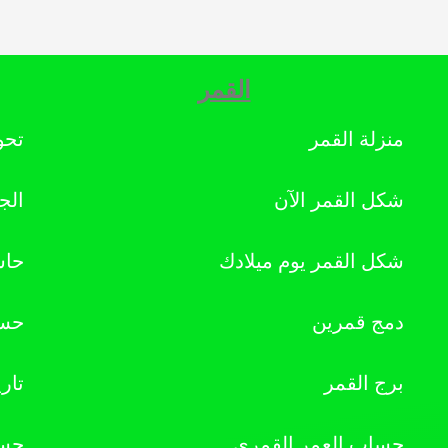
القمر
منزلة القمر
تحو
شكل القمر الآن
الج
شكل القمر يوم ميلادك
حاس
دمج قمرين
حسا
برج القمر
تار
حساب العمر القمري
حسا