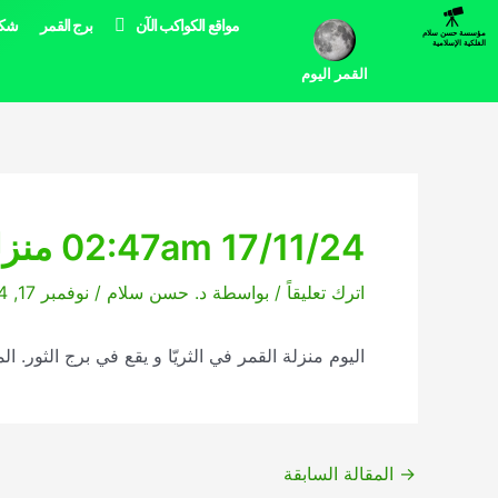
خطي
مواقع الكواكب الآن
برج القمر
شكل
مؤسسة حسن سلام
لى
الفلكية الإسلامية
لمحتوى
القمر اليوم
02:47am 17/11/24 منزلة القمر اليوم
اترك تعليقاً
/ بواسطة
د. حسن سلام
/
نوفمبر 17, 2024
اليوم منزلة القمر في الثريّا و يقع في برج الثور. المنزلة القادمة
→
المقالة السابقة