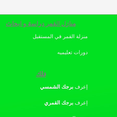
منازل القمر دراسة و ابحاث
منزلة القمر في المستقبل
دورات تعليميه
فلك
إعرف
برجك
الشمسي
إعرف
برجك
القمري