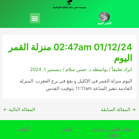
خطي
مؤسسة حسن سلام الفلكية الإسلامية
لى
Menu
لمحتوى
القمر اليوم
02:47am 01/12/24 منزلة القمر
اليوم
اترك تعليقاً
/ بواسطة
د. حسن سلام
/
ديسمبر 1, 2024
اليوم منزلة القمر في الإكليل و يقع في برج العقرب. المنزلة
القادمة تتغير الساعة 11:11am بتوقيت القدس
→
المقالة السابقة
المقالة التالية
←
منازل القمر دراسة و
القمر
أدوات
ابحاث