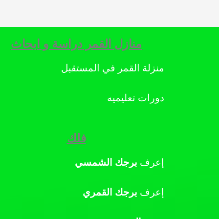
منازل القمر دراسة و ابحاث
منزلة القمر في المستقبل
دورات تعليميه
فلك
إعرف
برجك
الشمسي
إعرف
برجك
القمري