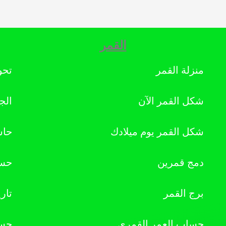
القمر
منزلة القمر
تحو
شكل القمر الآن
الج
شكل القمر يوم ميلادك
حاس
دمج قمرين
حسا
برج القمر
تار
حساب العمر القمري
حسا