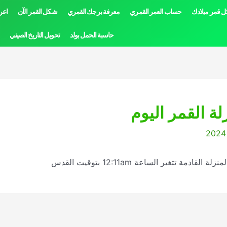
 قمر ميلادك
حساب العمر القمري
معرفة برجك القمري
شكل القمر الآن
اعر
حاسبة الحمل بولد
تحويل التاريخ الصيني
ة تتغير الساعة 12:11am بتوقيت القدس