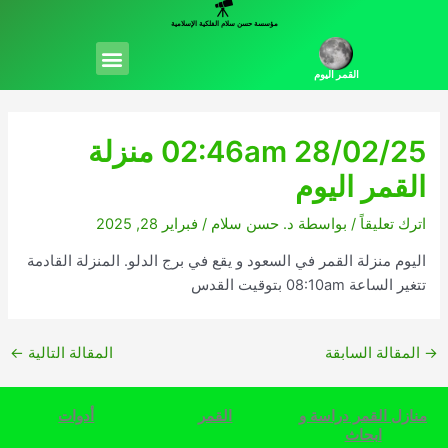
خطي
مؤسسة حسن سلام الفلكية الإسلامية
لى
Menu
لمحتوى
القمر اليوم
02:46am 28/02/25 منزلة
القمر اليوم
اترك تعليقاً
/ بواسطة
د. حسن سلام
/
فبراير 28, 2025
اليوم منزلة القمر في السعود و يقع في برج الدلو. المنزلة القادمة
تتغير الساعة 08:10am بتوقيت القدس
→
المقالة السابقة
المقالة التالية
←
منازل القمر دراسة و
القمر
أدوات
ابحاث