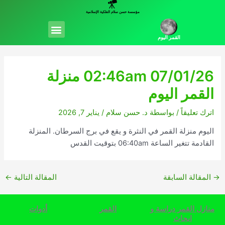
خطي
مؤسسة حسن سلام الفلكية الإسلامية
لى
Menu
لمحتوى
القمر اليوم
02:46am 07/01/26 منزلة
القمر اليوم
اترك تعليقاً
/ بواسطة
د. حسن سلام
/
يناير 7, 2026
اليوم منزلة القمر في النثرة و يقع في برج السرطان. المنزلة
القادمة تتغير الساعة 06:40am بتوقيت القدس
→
المقالة السابقة
المقالة التالية
←
منازل القمر دراسة و
القمر
أدوات
ابحاث