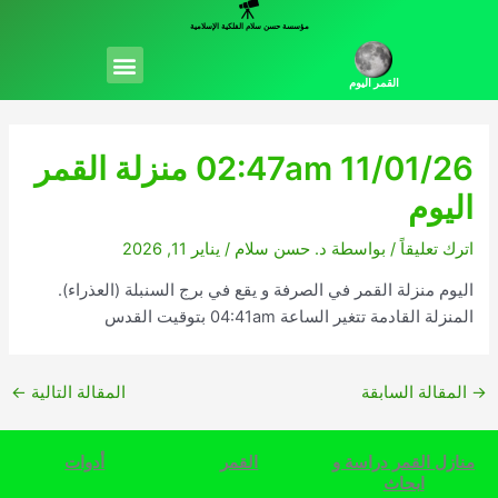
خطي
مؤسسة حسن سلام الفلكية الإسلامية
لى
Menu
لمحتوى
القمر اليوم
02:47am 11/01/26 منزلة القمر
اليوم
اترك تعليقاً
/ بواسطة
د. حسن سلام
/
يناير 11, 2026
اليوم منزلة القمر في الصرفة و يقع في برج السنبلة (العذراء).
المنزلة القادمة تتغير الساعة 04:41am بتوقيت القدس
→
المقالة السابقة
المقالة التالية
←
منازل القمر دراسة و
القمر
أدوات
ابحاث