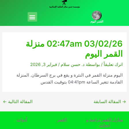
خطي
مؤسسة حسن سلام الفلكية الإسلامية
لى
Menu
لمحتوى
القمر اليوم
02:47am 03/02/26 منزلة
القمر اليوم
اترك تعليقاً
/ بواسطة
د. حسن سلام
/
فبراير 3, 2026
اليوم منزلة القمر في النثرة و يقع في برج السرطان. المنزلة
القادمة تتغير الساعة 04:41pm بتوقيت القدس
→
المقالة السابقة
المقالة التالية
←
منازل القمر دراسة و
القمر
أدوات
ابحاث